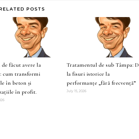
RELATED POSTS
 de făcut avere la
Tratamentul de sub Tâmpa: D
: cum transformi
la fisuri istorice la
e în beton și
performanțe „fără frecvență”
ațiile în profit.
July 15, 2026
026