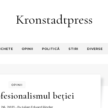
Kronstadtpress
NCHETE
OPINII
POLITICĂ
STIRI
DIVERSE
OPINII
fesionalismul beției
26, 2021
- By
Iulian Eduard Rinder