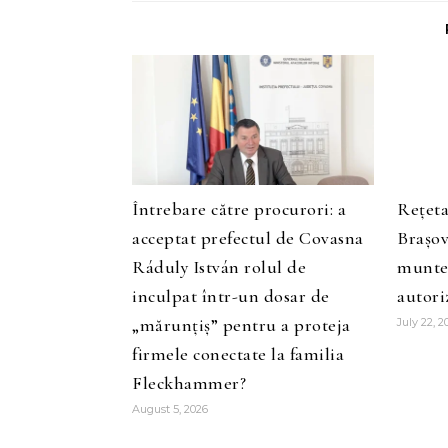
Întrebare către procurori: a
Rețeta
acceptat prefectul de Covasna
Brașov
Ráduly István rolul de
muntel
inculpat într-un dosar de
autoriz
„mărunțiș” pentru a proteja
July 22, 2
firmele conectate la familia
Fleckhammer?
August 5, 2026