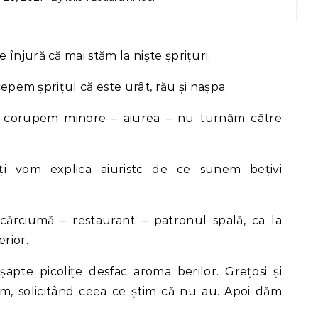
 înjură că mai stăm la niște șprițuri.
icepem șprițul că este urât, rău și nașpa.
 corupem minore – aiurea – nu turnăm către
i vom explica aiuristc de ce sunem bețivi
cărciumă – restaurant – patronul spală, ca la
rior.
 șapte picolițe desfac aroma berilor. Grețosi și
m, solicitând ceea ce știm că nu au. Apoi dăm