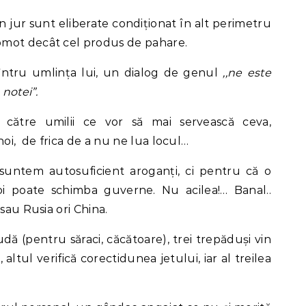
n jur sunt eliberate condiționat în alt perimetru
omot decât cel produs de pahare.
întru umlința lui, un dialog de genul
,,ne este
 notei”.
către umilii ce vor să mai servească ceva,
noi, de frica de a nu ne lua locul…
untem autosuficient aroganți, ci pentru că o
i poate schimba guverne. Nu acilea!… Banal..
sau Rusia ori China.
 (pentru săraci, căcătoare), trei trepăduși vin
 altul verifică corectidunea jetului, iar al treilea