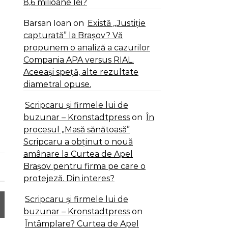
8,6 milioane lei?
Barsan Ioan
on
Există ,,Justiție
capturată” la Brașov? Vă
propunem o analiză a cazurilor
Compania APA versus RIAL.
Aceeași speță, alte rezultate
diametral opuse.
Scripcaru și firmele lui de
buzunar – Kronstadtpress
on
În
procesul „Masă sănătoasă”
Scripcaru a obținut o nouă
amânare la Curtea de Apel
Brașov pentru firma pe care o
protejeză. Din interes?
Scripcaru și firmele lui de
buzunar – Kronstadtpress
on
Întâmplare? Curtea de Apel