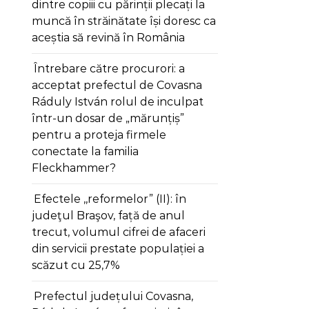
dintre copiii cu părinții plecați la
muncă în străinătate își doresc ca
aceștia să revină în România
Întrebare către procurori: a
acceptat prefectul de Covasna
Ráduly István rolul de inculpat
într-un dosar de „mărunțiș”
pentru a proteja firmele
conectate la familia
Fleckhammer?
Efectele ,,reformelor” (II): în
judeţul Braşov, față de anul
trecut, volumul cifrei de afaceri
din servicii prestate populației a
scăzut cu 25,7%
Prefectul județului Covasna,