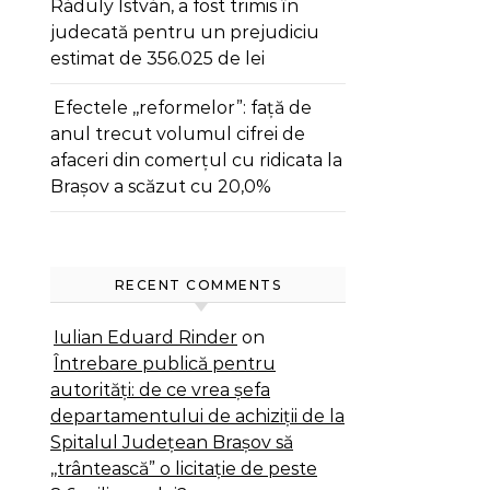
Ráduly István, a fost trimis în
judecată pentru un prejudiciu
estimat de 356.025 de lei
Efectele ,,reformelor”: față de
anul trecut volumul cifrei de
afaceri din comerțul cu ridicata la
Brașov a scăzut cu 20,0%
RECENT COMMENTS
Iulian Eduard Rinder
on
Întrebare publică pentru
autorități: de ce vrea șefa
departamentului de achiziții de la
Spitalul Județean Brașov să
,,trântească” o licitație de peste