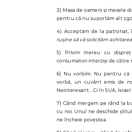
3) Masa de oameni și mesele di
pentru că nu suportăm alt zg
4) Acceptăm de la patronat, 
rușine să vă solicităm achitarea
5) Privim mereu cu dispreț 
consumatori interziși de către 
6) Nu vorbim. Nu pentru că s
vorbă, un cuvânt emis de no
Neinteresant… Ci în SUA, Israel 
7) Când mergem pe rând la budă
cu noi. Unul ne deschide șlitul,
ne încheie povestea.