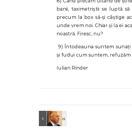
8) Când plecăm uitând de șofe
banii, taximetriștii se luptă s
precum la box să-și câștige a
unde vrem noi. Chiar și la ei ac
noastră. Firesc, nu?
9) Întodeauna suntem sunați și 
și fudui cum suntem, refuzăm și
Iulian Rinder