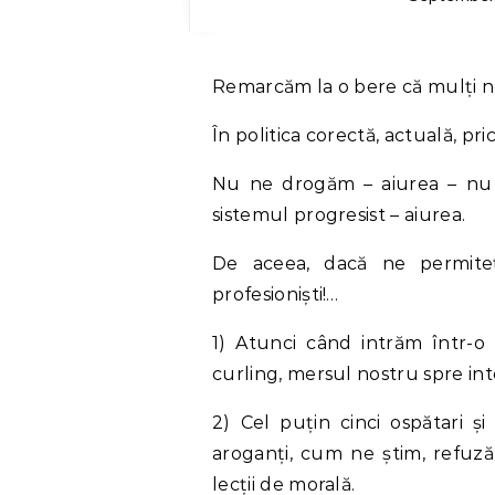
Remarcăm la o bere că mulți ne
În politica corectă, actuală, pr
Nu ne drogăm – aiurea – nu
sistemul progresist – aiurea.
De aceea, dacă ne permiteț
profesioniști!…
1) Atunci când intrăm într-o 
curling, mersul nostru spre inte
2) Cel puțin cinci ospătari și
aroganți, cum ne știm, refuză
lecții de morală.