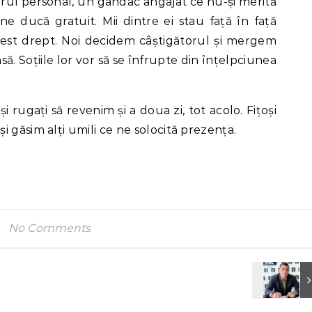
rul personal, un gândac angajat ce nu-și merită
ă ne ducă gratuit. Mii dintre ei stau față în față
cest drept. Noi decidem câștigătorul și mergem
asă. Soțiile lor vor să se înfrupte din înțelpciunea
rugați să revenim și a doua zi, tot acolo. Fițoși
 găsim alți umili ce ne solocită prezența.
No Comments