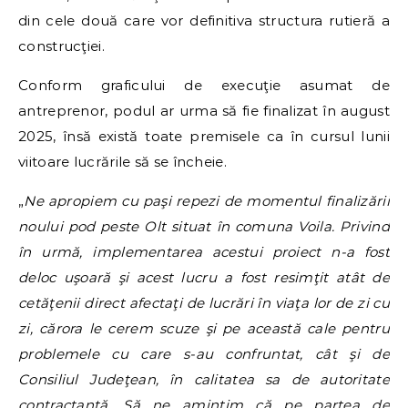
din cele două care vor definitiva structura rutieră a
construcţiei.
Conform graficului de execuţie asumat de
antreprenor, podul ar urma să fie finalizat în august
2025, însă există toate premisele ca în cursul lunii
viitoare lucrările să se încheie.
„
Ne apropiem cu paşi repezi de momentul finalizării
noului pod peste Olt situat în comuna Voila. Privind
în urmă, implementarea acestui proiect n-a fost
deloc uşoară şi acest lucru a fost resimţit atât de
cetăţenii direct afectaţi de lucrări în viaţa lor de zi cu
zi, cărora le cerem scuze şi pe această cale pentru
problemele cu care s-au confruntat, cât şi de
Consiliul Judeţean, în calitatea sa de autoritate
contractantă. Să ne amintim că pe partea de