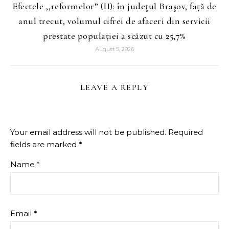
Efectele ,,reformelor” (II): în judeţul Braşov, față de
anul trecut, volumul cifrei de afaceri din servicii
prestate populației a scăzut cu 25,7%
August 5, 2026
LEAVE A REPLY
Your email address will not be published.
Required
fields are marked
*
Name
*
Email
*