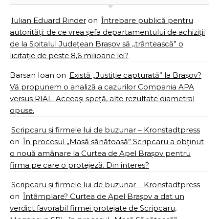
Iulian Eduard Rinder
on
Întrebare publică pentru
autorități: de ce vrea șefa departamentului de achiziții
de la Spitalul Județean Brașov să ,,trântească” o
licitație de peste 8,6 milioane lei?
Barsan Ioan
on
Există ,,Justiție capturată” la Brașov?
Vă propunem o analiză a cazurilor Compania APA
versus RIAL. Aceeași speță, alte rezultate diametral
opuse.
Scripcaru și firmele lui de buzunar – Kronstadtpress
on
În procesul „Masă sănătoasă” Scripcaru a obținut
o nouă amânare la Curtea de Apel Brașov pentru
firma pe care o protejeză. Din interes?
Scripcaru și firmele lui de buzunar – Kronstadtpress
on
Întâmplare? Curtea de Apel Brașov a dat un
verdict favorabil firmei protejate de Scripcaru,