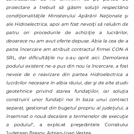
proiectare a trebuit să găsim soluţii respectând
condiţionalităţile Ministerului Apărării Naţionale şi
ale Hidroelectrica, apoi am fost nevoiţi să reluăm de
patru ori procedurile de achiziţie a lucrărilor,
deoarece nu am avut oferte depuse. Abia la cea de-a
patra încercare am atribuit contractul firmei CON-A
SRL, dar dificultăţile nu s-au oprit aici. Demolarea
podului existent ne-a pus din nou la încercare, a fost
nevoie de o reavizare din partea Hidroelectrica a
lucrărilor necesare în albia râului, dar şi de alte studii
geotehnice privind starea fundaţiilor, iar soluţia
construirii unor fundaţii noi în baza unui contract
separat, gestionat din bugetul propriu al judeţului, a
însemnat o nouă decalare a termenelor de execuţie
a podului
”, a explicat preşedintele Consiliului
Judeţean Braşov, Adrian-Ioan Veştea.