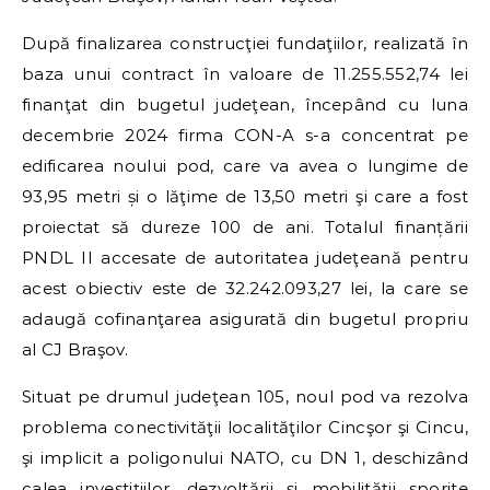
După finalizarea construcţiei fundaţiilor, realizată în
baza unui contract în valoare de 11.255.552,74 lei
finanţat din bugetul judeţean, începând cu luna
decembrie 2024 firma CON-A s-a concentrat pe
edificarea noului pod, care va avea o lungime de
93,95 metri și o lăţime de 13,50 metri şi care a fost
proiectat să dureze 100 de ani. Totalul finanțării
PNDL II accesate de autoritatea judeţeană pentru
acest obiectiv este de 32.242.093,27 lei, la care se
adaugă cofinanţarea asigurată din bugetul propriu
al CJ Braşov.
Situat pe drumul judeţean 105, noul pod va rezolva
problema conectivităţii localităţilor Cincşor şi Cincu,
şi implicit a poligonului NATO, cu DN 1, deschizând
calea investiţiilor, dezvoltării şi mobilităţii sporite