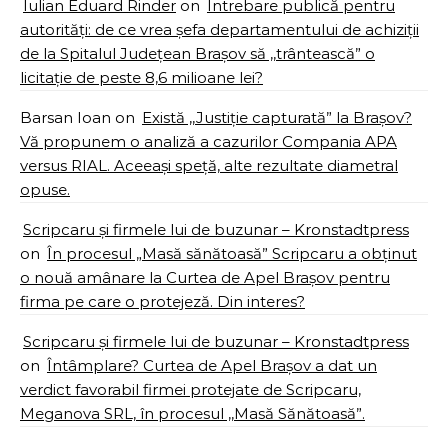
Iulian Eduard Rinder
on
Întrebare publică pentru
autorități: de ce vrea șefa departamentului de achiziții
de la Spitalul Județean Brașov să ,,trântească” o
licitație de peste 8,6 milioane lei?
Barsan Ioan
on
Există ,,Justiție capturată” la Brașov?
Vă propunem o analiză a cazurilor Compania APA
versus RIAL. Aceeași speță, alte rezultate diametral
opuse.
Scripcaru și firmele lui de buzunar – Kronstadtpress
on
În procesul „Masă sănătoasă” Scripcaru a obținut
o nouă amânare la Curtea de Apel Brașov pentru
firma pe care o protejeză. Din interes?
Scripcaru și firmele lui de buzunar – Kronstadtpress
on
Întâmplare? Curtea de Apel Brașov a dat un
verdict favorabil firmei protejate de Scripcaru,
Meganova SRL, în procesul ,,Masă Sănătoasă”.