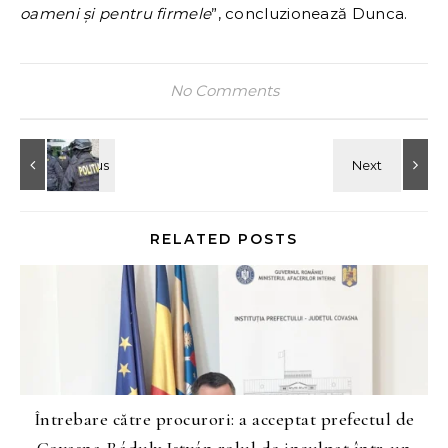
oameni și pentru firmele
”, concluzionează Dunca.
No Comments
RELATED POSTS
Întrebare către procurori: a acceptat prefectul de
Covasna Ráduly István rolul de inculpat într-un