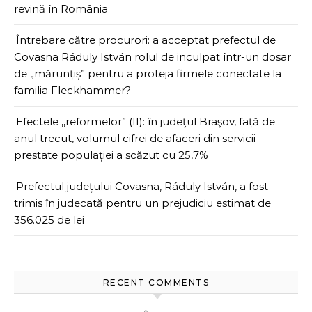
revină în România
Întrebare către procurori: a acceptat prefectul de
Covasna Ráduly István rolul de inculpat într-un dosar
de „mărunțiș” pentru a proteja firmele conectate la
familia Fleckhammer?
Efectele ,,reformelor” (II): în judeţul Braşov, față de
anul trecut, volumul cifrei de afaceri din servicii
prestate populației a scăzut cu 25,7%
Prefectul județului Covasna, Ráduly István, a fost
trimis în judecată pentru un prejudiciu estimat de
356.025 de lei
RECENT COMMENTS