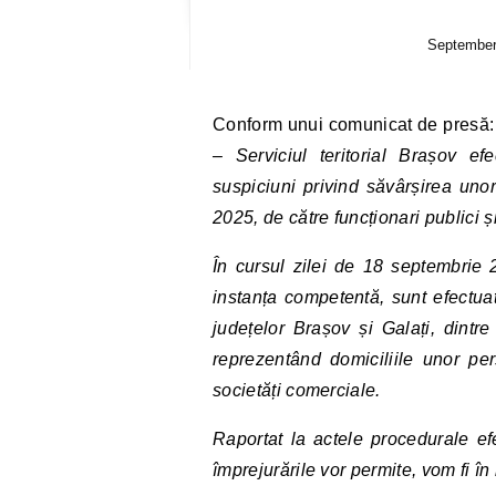
September
Conform unui comunicat de presă
– Serviciul teritorial Brașov e
suspiciuni privind săvârșirea unor
2025, de către funcționari publici ș
În cursul zilei de 18 septembrie 2
instanța competentă, sunt efectuat
județelor Brașov și Galați, dintre 
reprezentând domiciliile unor pe
societăți comerciale.
Raportat la actele procedurale e
împrejurările vor permite, vom fi î