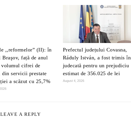
le ,,reformelor” (II): în
Prefectul județului Covasna,
l Braşov, față de anul
Ráduly István, a fost trimis în
, volumul cifrei de
judecată pentru un prejudiciu
i din servicii prestate
estimat de 356.025 de lei
ției a scăzut cu 25,7%
August 4, 2026
 2026
LEAVE A REPLY