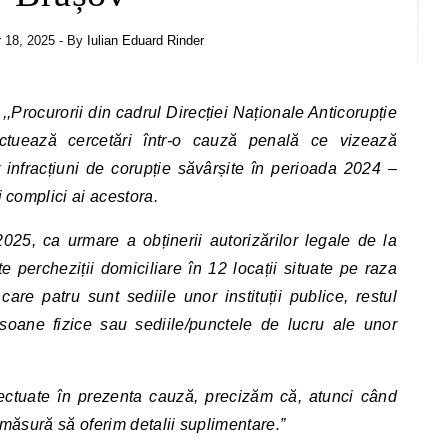
 18, 2025
- By
Iulian Eduard Rinder
:
,,Procurorii din cadrul Direcției Naționale Anticorupție
fectuează cercetări într-o cauză penală ce vizează
 infracțiuni de corupție săvârșite în perioada 2024 –
i complici ai acestora.
025, ca urmare a obținerii autorizărilor legale de la
e percheziții domiciliare în 12 locații situate pe raza
care patru sunt sediile unor instituții publice, restul
rsoane fizice sau sediile/punctele de lucru ale unor
fectuate în prezenta cauză, precizăm că, atunci când
n măsură să oferim detalii suplimentare.”