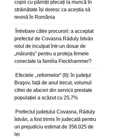
copiii cu părinții plecați la muncă în
străinătate își doresc ca aceștia să
revină în România
Întrebare către procurori: a acceptat
prefectul de Covasna Ráduly István
rolul de inculpat într-un dosar de
„mărunțiș” pentru a proteja firmele
conectate la familia Fleckhammer?
Efectele ,,reformelor” (II): în judeţul
Braşov, față de anul trecut, volumul
cifrei de afaceri din servicii prestate
populației a scăzut cu 25,7%
Prefectul județului Covasna, Ráduly
István, a fost trimis în judecată pentru
un prejudiciu estimat de 356.025 de
lei