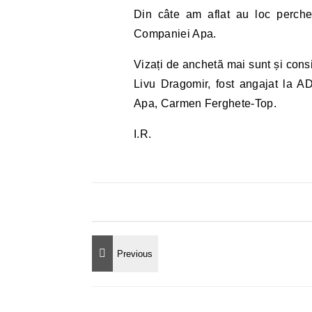
Din câte am aflat au loc perchez
Companiei Apa.
Vizați de anchetă mai sunt și consi
Livu Dragomir, fost angajat la 
Apa, Carmen Ferghete-Top.
I.R.