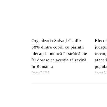
Organizația Salvați Copiii:
Efecte
58% dintre copiii cu părinții
judeţu
plecați la muncă în străinătate
trecut
își doresc ca aceștia să revină
afacer
în România
popula
August 7, 2026
August 5,