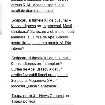
versus RIAL. Aceeași speță, alte
rezultate diametral opuse.
Scripcaru și firmele lui de buzunar –
Kronstadtpress
on
În procesul „Masă
sănătoasă” Scripcaru a obținut o nouă
amânare la Curtea de Apel Brașov
pentru firma pe care o protejeză. Din
interes?
Scripcaru și firmele lui de buzunar –
Kronstadtpress
on
Întâmplare?
Curtea de Apel Brașov a dat un
verdict favorabil firmei protejate de
Scripcaru, Meganova SRL, în
procesul ,,Masă Sănătoasă”.
Țoapa politică – News Connect
on
Țoapa politică