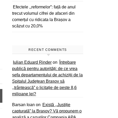
Efectele ,,reformelor”: față de anul
trecut volumul cifrei de afaceri din
comerțul cu ridicata la Brașov a
scăzut cu 20,0%
RECENT COMMENTS
Iulian Eduard Rinder
on
Întrebare
publică pentru autorități: de ce vrea
șefa departamentului de achiziții de la
Spitalul Județean Brașov să
,,trântească” o licitație de peste 8,6
milioane lei?
Barsan Ioan
on
Există ,,Justiție
capturată” la Brașov? Vă propunem o
analiză a cazurilor Compania APA