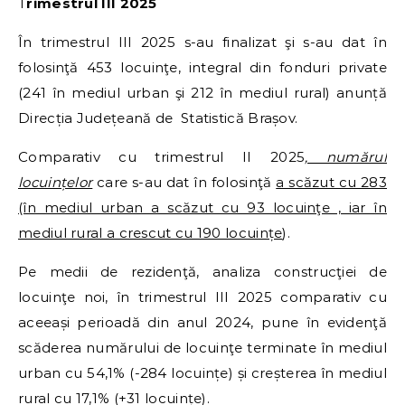
Trimestrul III 2025
În trimestrul III 2025 s-au finalizat şi s-au dat în
folosinţă 453 locuinţe, integral din fonduri private
(241 în mediul urban şi 212 în mediul rural) anunță
Direcția Județeană de Statistică Brașov.
Comparativ cu trimestrul II 2025
, numărul
locuințelor
care s-au dat în folosinţă
a scăzut cu 283
(în mediul urban a scăzut cu 93 locuinţe , iar în
mediul rural a crescut cu 190 locuințe
).
Pe medii de rezidenţă, analiza construcţiei de
locuinţe noi, în trimestrul III 2025 comparativ cu
aceeași perioadă din anul 2024, pune în evidenţă
scăderea numărului de locuinţe terminate în mediul
urban cu 54,1% (-284 locuințe) și creșterea în mediul
rural cu 17,1% (+31 locuințe).