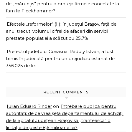
de „mărunțiș” pentru a proteja firmele conectate la
familia Fleckhammer?
Efectele ,,reformelor” (II): în judeţul Braşov, față de
anul trecut, volumul cifrei de afaceri din servicii
prestate populației a scăzut cu 25,7%
Prefectul județului Covasna, Ráduly István, a fost
trimis în judecată pentru un prejudiciu estimat de
356.025 de lei
RECENT COMMENTS
Iulian Eduard Rinder
on
Întrebare publică pentru
autorități: de ce vrea șefa departamentului de achiziții
de la Spitalul Județean Brașov să ,,trântească” o
licitație de peste 8,6 milioane lei?