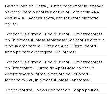
Barsan Ioan
on
Există ,,Justiție capturată” la Brașov?
Vă propunem o analiză a cazurilor Compania APA
versus RIAL. Aceeași speță, alte rezultate diametral
opuse.
Scripcaru și firmele lui de buzunar – Kronstadtpress
on
În procesul „Masă sănătoasă” Scripcaru a obținut
o nouă amânare la Curtea de Apel Brașov pentru
firma pe care o protejeză. Din interes?
Scripcaru și firmele lui de buzunar – Kronstadtpress
on
Întâmplare? Curtea de Apel Brașov a dat un
verdict favorabil firmei protejate de Scripcaru,
Meganova SRL, în procesul ,,Masă Sănătoasă”.
Țoapa politică – News Connect
on
Țoapa politică