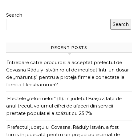
Search
Search
RECENT POSTS
Întrebare către procurori: a acceptat prefectul de
Covasna Ráduly István rolul de inculpat într-un dosar
de „mărunțiș” pentru a proteja firmele conectate la
familia Fleckhammer?
Efectele ,,reformelor” (II): în judeţul Braşov, față de
anul trecut, volumul cifrei de afaceri din servicii
prestate populației a scăzut cu 25,7%
Prefectul județului Covasna, Ráduly István, a fost
trimis în judecată pentru un prejudiciu estimat de