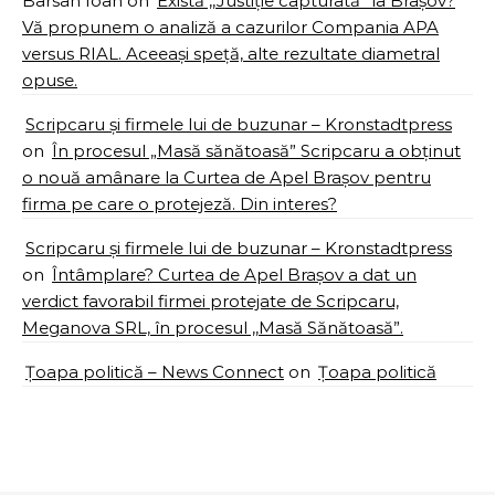
Barsan Ioan
on
Există ,,Justiție capturată” la Brașov?
Vă propunem o analiză a cazurilor Compania APA
versus RIAL. Aceeași speță, alte rezultate diametral
opuse.
Scripcaru și firmele lui de buzunar – Kronstadtpress
on
În procesul „Masă sănătoasă” Scripcaru a obținut
o nouă amânare la Curtea de Apel Brașov pentru
firma pe care o protejeză. Din interes?
Scripcaru și firmele lui de buzunar – Kronstadtpress
on
Întâmplare? Curtea de Apel Brașov a dat un
verdict favorabil firmei protejate de Scripcaru,
Meganova SRL, în procesul ,,Masă Sănătoasă”.
Țoapa politică – News Connect
on
Țoapa politică