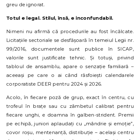
greu de ignorat.
Totul e legal. Stilul, însă, e inconfundabil.
Nimeni nu afirmă că procedurile au fost încălcate.
Licitațiile sectoriale se desfășoară în temeiul Legii nr.
99/2016, documentele sunt publice în SICAP,
valorile sunt justificate tehnic. Și totuși, privind
tabloul de ansamblu, apare o senzație familiară –
aceeași pe care o ai când răsfoiești calendarele
corporatiste DEER pentru 2024 și 2026.
Acolo, în fiecare poză de grup, exact în centru, cu
trofeul în brațe sau cu zâmbetul calibrat pentru
fiecare unghi, e doamna în galben-strident. Premii
pe echipă, juniori aplaudați cu „mândrie și emoție”,
covor roșu, mentenanță, distribuție – același centru