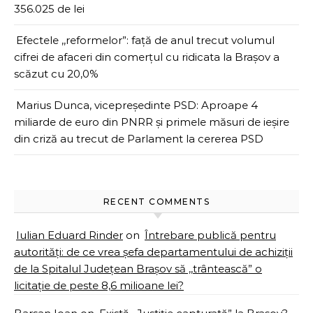
356.025 de lei
Efectele ,,reformelor”: față de anul trecut volumul
cifrei de afaceri din comerțul cu ridicata la Brașov a
scăzut cu 20,0%
Marius Dunca, vicepreședinte PSD: Aproape 4
miliarde de euro din PNRR și primele măsuri de ieșire
din criză au trecut de Parlament la cererea PSD
RECENT COMMENTS
Iulian Eduard Rinder
on
Întrebare publică pentru
autorități: de ce vrea șefa departamentului de achiziții
de la Spitalul Județean Brașov să ,,trântească” o
licitație de peste 8,6 milioane lei?