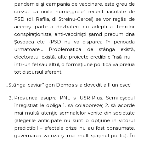
pandemiei şi campania de vaccinare, este greu de
crezut ca noile nume,,grele” recent racolate de
PSD (dl. Rafila, dl Streinu-Cercel) se vor regăsi de
aceeaşi parte a dezbaterii cu adepti ai teoriilor
conspiraţioniste, anti-vaccinişti şamd precum dna
Şosoaca etc. (PSD nu va disparea în perioada
urmatoare… Problematica de stânga există,
electoratul există, alte proiecte credibile însă nu –
într-un fel sau altul, o formaţiune politică va prelua
tot discursul aferent.
,,Stânga-caviar” gen Demos s-a dovedit a fi un esec!
Presiunea asupra PNL si USR-Plus. Semi-eşecul
înregistrat le obliga 1. să colaboreze; 2. să acorde
mai multă atenţie semnalelor venite din societate
(alegerile anticipate nu sunt o opţiune în viitorul
predictibil – efectele crizei nu au fost consumate,
guvernarea va uza şi mai mult sprijinul politic). În