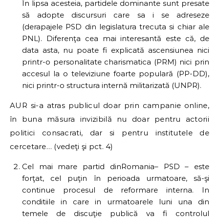
În lipsa acesteia, partidele dominante sunt presate
să adopte discursuri care sa i se adreseze
(derapajele PSD din legislatura trecuta si chiar ale
PNL). Diferenţa cea mai interesantă este că, de
data asta, nu poate fi explicată ascensiunea nici
printr-o personalitate charismatica (PRM) nici prin
accesul la o televiziune foarte populară (PP-DD),
nici printr-o structura internă militarizată (UNPR).
AUR si-a atras publicul doar prin campanie online,
în buna măsura invizibilă nu doar pentru actorii
politici consacrati, dar si pentru institutele de
cercetare… (vedeţi şi pct. 4)
Cel mai mare partid dinRomania– PSD – este
forţat, cel puţin în perioada urmatoare, să-şi
continue procesul de reformare interna. In
conditiile in care in urmatoarele luni una din
temele de discuţie publică va fi controlul