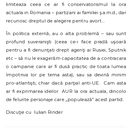
limiteaza ceea ce ar fi conservatorismul la ora
actuala in Romania – partizani ai familiei ş.a.m.d., dar
recunosc dreptul de alegere pentru avort…
În politica externă, au o alta problemă – sau sunt
profund suveranişti (ceea ce-i face pradă uşoară
pentru a fi denunţati drept agenţi ai Rusiei, Sputnik
etc – să nu le exagerăm capacitatea de a contracara
o campanie care ar fi dusă practic de toata lumea
împotriva lor pe tema asta), sau sa devină minim
pro-atlantişti, chiar dacă parţial anti-UE. Cam asta
ar fi exprimarea ideilor AUR la ora actuala, dincolo
de felurite personaje care ,,populează” acest partid.
Discuţie cu Iulian Rinder