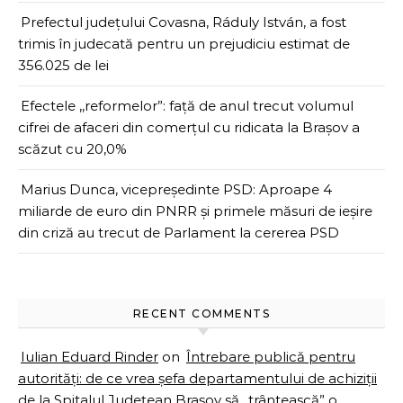
Prefectul județului Covasna, Ráduly István, a fost
trimis în judecată pentru un prejudiciu estimat de
356.025 de lei
Efectele ,,reformelor”: față de anul trecut volumul
cifrei de afaceri din comerțul cu ridicata la Brașov a
scăzut cu 20,0%
Marius Dunca, vicepreședinte PSD: Aproape 4
miliarde de euro din PNRR și primele măsuri de ieșire
din criză au trecut de Parlament la cererea PSD
RECENT COMMENTS
Iulian Eduard Rinder
on
Întrebare publică pentru
autorități: de ce vrea șefa departamentului de achiziții
de la Spitalul Județean Brașov să ,,trântească” o