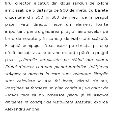
firul director, alcătuit din două rânduri de piloni
amplasaţi pe o distanţă de 900 de metri, cu barete
orizontale din 300 în 300 de metri de la pragul
pistei. Firul director este un element foarte
important pentru ghidarea piloţilor aeronavelor pe
timp de noapte şi în condiţii de vizibilitate scăzută.
El ajută echipajul să se axeze pe direcţia pistei şi
oferă indicaţii vizuale privind distanţa până la pragul
pistei. „
Lămpile amplasate pe stâlpii din cadrul
firului director compun planul luminilor. Înălţimea
stâlpilor şi direcţia în care sunt orientate lămpile
sunt calculate în aşa fel încât, văzută de sus,
imaginea să formeze un plan continuu, un covor de
lumini care să nu orbească piloţii şi să asigure
ghidarea în condiţii de vizibilitate scăzută
”, explică
Alexandru Anghel.