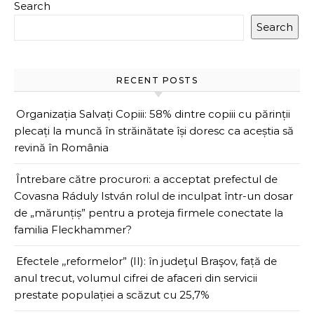
Search
Search
RECENT POSTS
Organizația Salvați Copiii: 58% dintre copiii cu părinții
plecați la muncă în străinătate își doresc ca aceștia să
revină în România
Întrebare către procurori: a acceptat prefectul de
Covasna Ráduly István rolul de inculpat într-un dosar
de „mărunțiș” pentru a proteja firmele conectate la
familia Fleckhammer?
Efectele ,,reformelor” (II): în judeţul Braşov, față de
anul trecut, volumul cifrei de afaceri din servicii
prestate populației a scăzut cu 25,7%