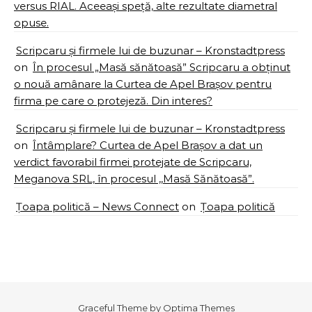
versus RIAL. Aceeași speță, alte rezultate diametral
opuse.
Scripcaru și firmele lui de buzunar – Kronstadtpress
on
În procesul „Masă sănătoasă” Scripcaru a obținut
o nouă amânare la Curtea de Apel Brașov pentru
firma pe care o protejeză. Din interes?
Scripcaru și firmele lui de buzunar – Kronstadtpress
on
Întâmplare? Curtea de Apel Brașov a dat un
verdict favorabil firmei protejate de Scripcaru,
Meganova SRL, în procesul ,,Masă Sănătoasă”.
Țoapa politică – News Connect
on
Țoapa politică
Graceful Theme by
Optima Themes