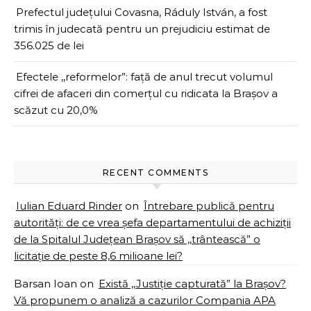
Prefectul județului Covasna, Ráduly István, a fost
trimis în judecată pentru un prejudiciu estimat de
356.025 de lei
Efectele ,,reformelor”: față de anul trecut volumul
cifrei de afaceri din comerțul cu ridicata la Brașov a
scăzut cu 20,0%
RECENT COMMENTS
Iulian Eduard Rinder
on
Întrebare publică pentru
autorități: de ce vrea șefa departamentului de achiziții
de la Spitalul Județean Brașov să ,,trântească” o
licitație de peste 8,6 milioane lei?
Barsan Ioan
on
Există ,,Justiție capturată” la Brașov?
Vă propunem o analiză a cazurilor Compania APA