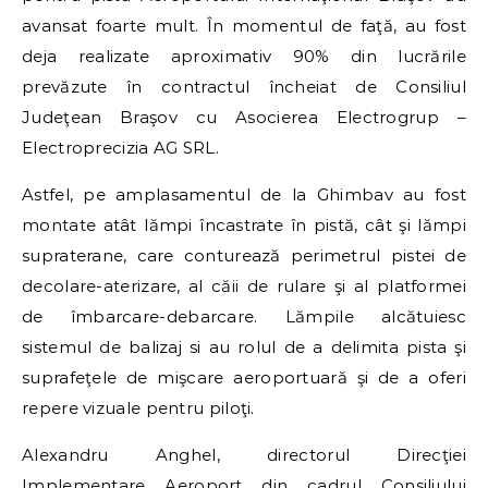
avansat foarte mult. În momentul de faţă, au fost
deja realizate aproximativ 90% din lucrările
prevăzute în contractul încheiat de Consiliul
Judeţean Braşov cu Asocierea Electrogrup –
Electroprecizia AG SRL.
Astfel, pe amplasamentul de la Ghimbav au fost
montate atât lămpi încastrate în pistă, cât şi lămpi
supraterane, care conturează perimetrul pistei de
decolare-aterizare, al căii de rulare şi al platformei
de îmbarcare-debarcare. Lămpile alcătuiesc
sistemul de balizaj si au rolul de a delimita pista şi
suprafeţele de mişcare aeroportuară şi de a oferi
repere vizuale pentru piloţi.
Alexandru Anghel, directorul Direcţiei
Implementare Aeroport din cadrul Consiliului