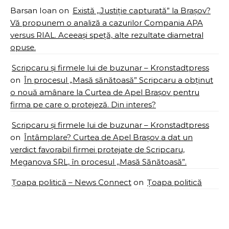
Barsan Ioan
on
Există ,,Justiție capturată” la Brașov?
Vă propunem o analiză a cazurilor Compania APA
versus RIAL. Aceeași speță, alte rezultate diametral
opuse.
Scripcaru și firmele lui de buzunar – Kronstadtpress
on
În procesul „Masă sănătoasă” Scripcaru a obținut
o nouă amânare la Curtea de Apel Brașov pentru
firma pe care o protejeză. Din interes?
Scripcaru și firmele lui de buzunar – Kronstadtpress
on
Întâmplare? Curtea de Apel Brașov a dat un
verdict favorabil firmei protejate de Scripcaru,
Meganova SRL, în procesul ,,Masă Sănătoasă”.
Țoapa politică – News Connect
on
Țoapa politică