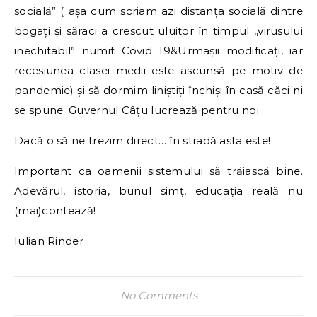
socială” ( așa cum scriam azi distanța socială dintre
bogați și săraci a crescut uluitor în timpul ,,virusului
inechitabil” numit Covid 19&Urmașii modificați, iar
recesiunea clasei medii este ascunsă pe motiv de
pandemie) și să dormim liniștiți închiși în casă căci ni
se spune: Guvernul Câțu lucrează pentru noi.
Dacă o să ne trezim direct… în stradă asta este!
Important ca oamenii sistemului să trăiască bine.
Adevărul, istoria, bunul simț, educația reală nu
(mai)contează!
Iulian Rinder
No Comments