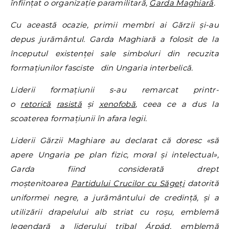
înființat o organizație paramilitară,
Garda Maghiară
.
Cu această ocazie, primii membri ai Gărzii și-au
depus jurământul. Garda Maghiară a folosit de la
începutul existenței sale simboluri din recuzita
formațiunilor fasciste din Ungaria interbelică.
Liderii formațiunii s-au remarcat printr-
o
retorică
rasistă
și
xenofobă
, ceea ce a dus la
scoaterea formațiunii în afara legii.
Liderii Gărzii Maghiare au declarat că doresc «să
apere Ungaria pe plan fizic, moral și intelectual»,
Garda fiind considerată drept
moștenitoarea
Partidului Crucilor cu Săgeți
datorită
uniformei negre, a jurământului de credință, și a
utilizării drapelului alb striat cu roșu, emblemă
legendară a liderului tribal
Árpád
, emblemă