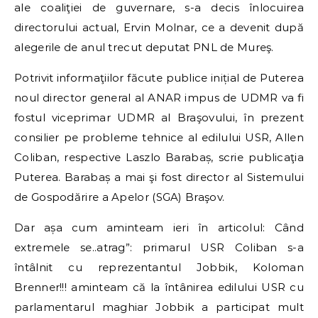
ale coaliţiei de guvernare, s-a decis înlocuirea
directorului actual, Ervin Molnar, ce a devenit după
alegerile de anul trecut deputat PNL de Mureş.
Potrivit informaţiilor făcute publice inițial de Puterea
noul director general al ANAR impus de UDMR va fi
fostul viceprimar UDMR al Braşovului, în prezent
consilier pe probleme tehnice al edilului USR, Allen
Coliban, respective Laszlo Barabaș, scrie publicaţia
Puterea. Barabaș a mai şi fost director al Sistemului
de Gospodărire a Apelor (SGA) Braşov.
Dar așa cum aminteam ieri în articolul: Când
extremele se..atrag”: primarul USR Coliban s-a
întâlnit cu reprezentantul Jobbik, Koloman
Brenner!!! aminteam că la întânirea edilului USR cu
parlamentarul maghiar Jobbik a participat mult