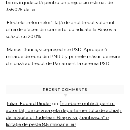
trimis în judecată pentru un prejudiciu estimat de
356.025 de lei
Efectele ,,reformelor”: față de anul trecut volumul
cifrei de afaceri din comerțul cu ridicata la Brașov a
scăzut cu 20,0%
Marius Dunca, vicepreședinte PSD: Aproape 4
miliarde de euro din PNRR și primele măsuri de ieșire
din criză au trecut de Parlament la cererea PSD
RECENT COMMENTS
Iulian Eduard Rinder
on
Întrebare publică pentru
autorități: de ce vrea șefa departamentului de achiziții
de la Spitalul Județean Brașov să ,,trântească” o
licitație de peste 8,6 milioane lei?