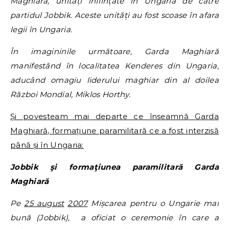
Maghiară, unități înființate în Ungaria de către
partidul Jobbik. Aceste unități au fost scoase în afara
legii în Ungaria.
În imagininile următoare, Garda Maghiară
manifestând în localitatea Kenderes din Ungaria,
aducând omagiu liderului maghiar din al doilea
Război Mondial, Miklos Horthy.
Și povesteam mai departe ce înseamnă Garda
Maghiară, formațiune paramilitară ce a fost interzisă
până și în Ungaria:
Jobbik şi formaţiunea paramilitară Garda
Maghiară
Pe
25 august
2007
Mișcarea pentru o Ungarie mai
bună (Jobbik), a oficiat o ceremonie în care a