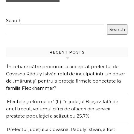
Search
Search
RECENT POSTS
Întrebare către procurori: a acceptat prefectul de
Covasna Ráduly István rolul de inculpat într-un dosar
de „mărunțiș” pentru a proteja firmele conectate la
familia Fleckhammer?
Efectele ,,reformelor” (II): în judeţul Braşov, față de
anul trecut, volumul cifrei de afaceri din servicii
prestate populației a scăzut cu 25,7%
Prefectul județului Covasna, Ráduly István, a fost