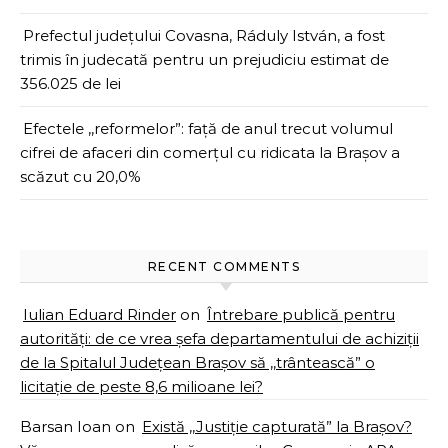
Prefectul județului Covasna, Ráduly István, a fost
trimis în judecată pentru un prejudiciu estimat de
356.025 de lei
Efectele ,,reformelor”: față de anul trecut volumul
cifrei de afaceri din comerțul cu ridicata la Brașov a
scăzut cu 20,0%
RECENT COMMENTS
Iulian Eduard Rinder
on
Întrebare publică pentru
autorități: de ce vrea șefa departamentului de achiziții
de la Spitalul Județean Brașov să ,,trântească” o
licitație de peste 8,6 milioane lei?
Barsan Ioan
on
Există ,,Justiție capturată” la Brașov?