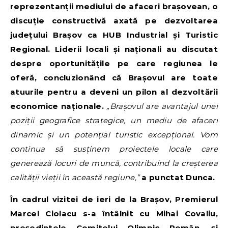
reprezentanții mediului de afaceri brașovean, o
discuție constructivă axată pe dezvoltarea
județului Brașov ca HUB Industrial și Turistic
Regional. Liderii locali și naționali au discutat
despre oportunitățile pe care regiunea le
oferă, concluzionând că Brașovul are toate
atuurile pentru a deveni un pilon al dezvoltării
economice naționale.
„Brașovul are avantajul unei
poziții geografice strategice, un mediu de afaceri
dinamic și un potențial turistic excepțional. Vom
continua să susținem proiectele locale care
generează locuri de muncă, contribuind la creșterea
calității vieții în această regiune,”
a punctat Dunca.
În cadrul vizitei de ieri de la Brașov, Premierul
Marcel Ciolacu s-a întâlnit cu Mihai Covaliu,
președintele Comitelui Olimpic Român, și