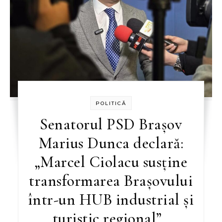
POLITICĂ
Senatorul PSD Brașov
Marius Dunca declară:
„Marcel Ciolacu susține
transformarea Brașovului
într-un HUB industrial și
turistic regional”