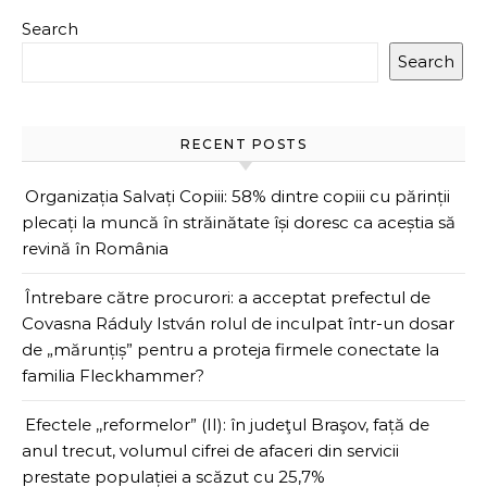
Search
Search
RECENT POSTS
Organizația Salvați Copiii: 58% dintre copiii cu părinții
plecați la muncă în străinătate își doresc ca aceștia să
revină în România
Întrebare către procurori: a acceptat prefectul de
Covasna Ráduly István rolul de inculpat într-un dosar
de „mărunțiș” pentru a proteja firmele conectate la
familia Fleckhammer?
Efectele ,,reformelor” (II): în judeţul Braşov, față de
anul trecut, volumul cifrei de afaceri din servicii
prestate populației a scăzut cu 25,7%