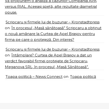
Vă propunem o analiză a cazurilor Compania APA
versus RIAL. Aceeași speță, alte rezultate diametral
opuse.
Scripcaru și firmele lui de buzunar – Kronstadtpress
on
În procesul „Masă sănătoasă” Scripcaru a obținut
o nouă amânare la Curtea de Apel Brașov pentru
firma pe care o protejeză. Din interes?
Scripcaru și firmele lui de buzunar – Kronstadtpress
on
Întâmplare? Curtea de Apel Brașov a dat un
verdict favorabil firmei protejate de Scripcaru,
Meganova SRL, în procesul ,,Masă Sănătoasă”.
Țoapa politică – News Connect
on
Țoapa politică