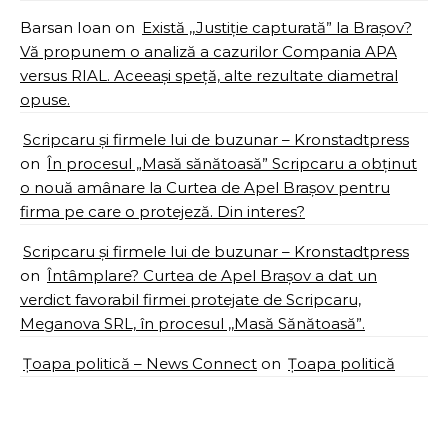
Barsan Ioan
on
Există ,,Justiție capturată” la Brașov?
Vă propunem o analiză a cazurilor Compania APA
versus RIAL. Aceeași speță, alte rezultate diametral
opuse.
Scripcaru și firmele lui de buzunar – Kronstadtpress
on
În procesul „Masă sănătoasă” Scripcaru a obținut
o nouă amânare la Curtea de Apel Brașov pentru
firma pe care o protejeză. Din interes?
Scripcaru și firmele lui de buzunar – Kronstadtpress
on
Întâmplare? Curtea de Apel Brașov a dat un
verdict favorabil firmei protejate de Scripcaru,
Meganova SRL, în procesul ,,Masă Sănătoasă”.
Țoapa politică – News Connect
on
Țoapa politică