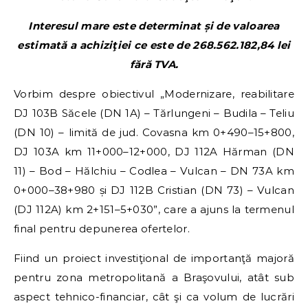
Interesul mare este determinat și de valoarea
estimată a achiziţiei ce este de 268.562.182,84 lei
fără TVA.
Vorbim despre obiectivul „Modernizare, reabilitare
DJ 103B Săcele (DN 1A) – Tărlungeni – Budila – Teliu
(DN 10) – limită de jud. Covasna km 0+490–15+800,
DJ 103A km 11+000–12+000, DJ 112A Hărman (DN
11) – Bod – Hălchiu – Codlea – Vulcan – DN 73A km
0+000–38+980 și DJ 112B Cristian (DN 73) – Vulcan
(DJ 112A) km 2+151–5+030”, care a ajuns la termenul
final pentru depunerea ofertelor.
Fiind un proiect investiţional de importanţă majoră
pentru zona metropolitană a Braşovului, atât sub
aspect tehnico-financiar, cât şi ca volum de lucrări