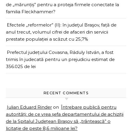
de „mărunțiș” pentru a proteja firmele conectate la
familia Fleckhammer?
Efectele ,,reformelor” (II): în judeţul Braşov, față de
anul trecut, volumul cifrei de afaceri din servicii
prestate populației a scăzut cu 25,7%
Prefectul județului Covasna, Ráduly István, a fost
trimis în judecată pentru un prejudiciu estimat de
356.025 de lei
RECENT COMMENTS
Iulian Eduard Rinder
on
Întrebare publică pentru
autorități: de ce vrea șefa departamentului de achiziții
de la Spitalul Județean Brașov să ,,trântească” o
licitație de peste 8,6 milioane lei?