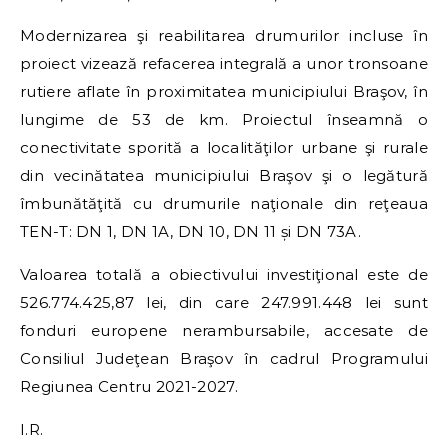
Modernizarea şi reabilitarea drumurilor incluse în
proiect vizează refacerea integrală a unor tronsoane
rutiere aflate în proximitatea municipiului Braşov, în
lungime de 53 de km. Proiectul înseamnă o
conectivitate sporită a localităţilor urbane şi rurale
din vecinătatea municipiului Braşov şi o legătură
îmbunătăţită cu drumurile naţionale din reţeaua
TEN-T: DN 1, DN 1A, DN 10, DN 11 și DN 73A.
Valoarea totală a obiectivului investiţional este de
526.774.425,87 lei, din care 247.991.448 lei sunt
fonduri europene nerambursabile, accesate de
Consiliul Judeţean Braşov în cadrul Programului
Regiunea Centru 2021-2027.
I.R.