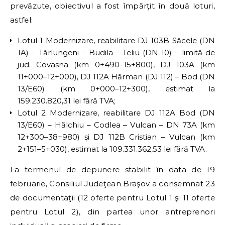
prevăzute, obiectivul a fost împărţit în două loturi,
astfel:
Lotul 1 Modernizare, reabilitare DJ 103B Săcele (DN
1A) – Tărlungeni – Budila – Teliu (DN 10) – limită de
jud. Covasna (km 0+490–15+800), DJ 103A (km
11+000–12+000), DJ 112A Hărman (DJ 112) – Bod (DN
13/E60) (km 0+000–12+300), estimat la
159.230.820,31 lei fără TVA;
Lotul 2 Modernizare, reabilitare DJ 112A Bod (DN
13/E60) – Hălchiu – Codlea – Vulcan – DN 73A (km
12+300–38+980) și DJ 112B Cristian – Vulcan (km
2+151–5+030), estimat la 109.331.362,53 lei fără TVA.
La termenul de depunere stabilit în data de 19
februarie, Consiliul Judeţean Braşov a consemnat 23
de documentaţii (12 oferte pentru Lotul 1 şi 11 oferte
pentru Lotul 2), din partea unor antreprenori