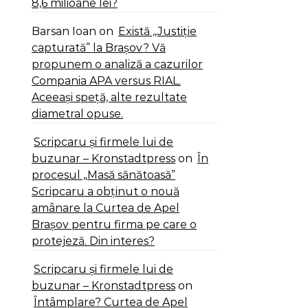
8,6 milioane lei?
Barsan Ioan
on
Există ,,Justiție
capturată” la Brașov? Vă
propunem o analiză a cazurilor
Compania APA versus RIAL.
Aceeași speță, alte rezultate
diametral opuse.
Scripcaru și firmele lui de
buzunar – Kronstadtpress
on
În
procesul „Masă sănătoasă”
Scripcaru a obținut o nouă
amânare la Curtea de Apel
Brașov pentru firma pe care o
protejeză. Din interes?
Scripcaru și firmele lui de
buzunar – Kronstadtpress
on
Întâmplare? Curtea de Apel