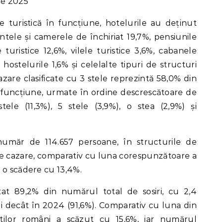
e 2025
re turistică în funcțiune, hotelurile au deținut
ele și camerele de închiriat 19,7%, pensiunile
 turistice 12,6%, vilele turistice 3,6%, cabanele
 hostelurile 1,6% și celelalte tipuri de structuri
azare clasificate cu 3 stele reprezintă 58,0% din
n funcțiune, urmate în ordine descrescătoare de
ele (11,3%), 5 stele (3,9%), o stea (2,9%) și
n număr de 114.657 persoane, în structurile de
 de cazare, comparativ cu luna corespunzătoare a
 o scădere cu 13,4%.
t 89,2% din numărul total de sosiri, cu 2,4
 decât în 2024 (91,6%). Comparativ cu luna din
știlor români a scăzut cu 15,6%, iar numărul