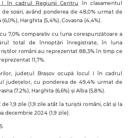
I în cadrul Regiunii Centru
în clasamentul
l de sosiri, având ponderea de 48,0% urmat de
ba (6,0%), Harghita (5,4%), Covasna (4,4%).
e cu 7,0% comparativ cu luna corespunzătoare a
ul total de înnoptări înregistrate, în luna
riștilor români au reprezentat 88,3% în timp ce
 reprezentat 11,7%.
rilor, județul Brașov ocupă locul I în cadrul
tul județelor, cu ponderea de 49,4% urmat de
vasna (7,2%), Harghita (6,6%) și Alba (5,8%).
 1,9 zile (1,9 zile atât la turiștii români, cât și la
una decembrie 2024 (1,9 zile).
25