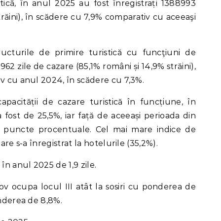
stică, în anul 2025 au fost înregistrați 1388993
străini), în scădere cu 7,9% comparativ cu aceeaşi
tructurile de primire turistică cu funcţiuni de
62 zile de cazare (85,1% români și 14,9% străini),
iv cu anul 2024, în scădere cu 7,3%.
apacității de cazare turistică în funcțiune, în
 fost de 25,5%, iar față de aceeași perioada din
0 puncte procentuale. Cel mai mare indice de
are s-a înregistrat la hotelurile (35,2%).
în anul 2025 de 1,9 zile.
şov ocupa locul III atât la sosiri cu ponderea de
onderea de 8,8%.