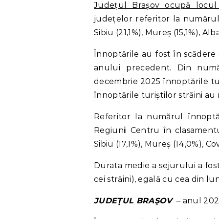
Județul Brașov ocupă locul 
județelor referitor la număru
Sibiu (21,1%), Mureș (15,1%), Al
Înnoptările au fost în scăder
anului precedent. Din număr
decembrie 2025 înnoptările tu
înnoptările turiștilor străini au
Referitor la numărul înnoptă
Regiunii Centru în clasamen
Sibiu (17,1%), Mureș (14,0%), Co
Durata medie a sejurului a fost de
cei străini), egală cu cea din l
JUDEŢUL BRAŞOV
– anul 20