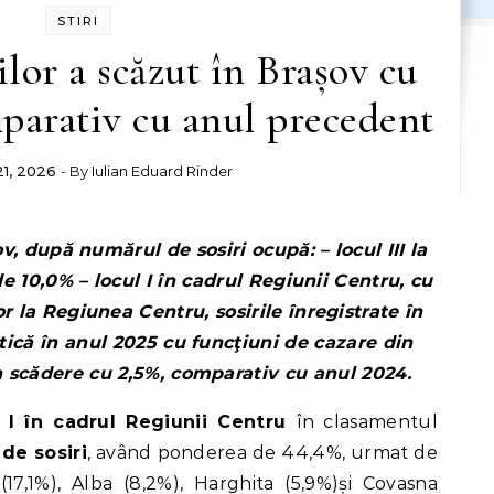
STIRI
lor a scăzut în Brașov cu
parativ cu anul precedent
21, 2026
- By
Iulian Eduard Rinder
e 10,0% – locul I în cadrul Regiunii Centru, cu
 la Regiunea Centru, sosirile înregistrate în
stică în anul 2025 cu funcţiuni de cazare din
 scădere cu 2,5%, comparativ cu anul 2024.
 I în cadrul Regiunii Centru
în clasamentul
de sosiri
, având ponderea de 44,4%, urmat de
(17,1%), Alba (8,2%), Harghita (5,9%)și Covasna