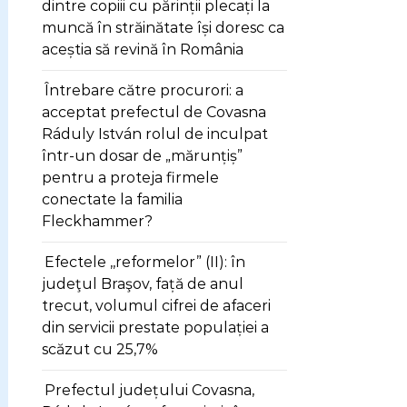
dintre copiii cu părinții plecați la
muncă în străinătate își doresc ca
aceștia să revină în România
Întrebare către procurori: a
acceptat prefectul de Covasna
Ráduly István rolul de inculpat
într-un dosar de „mărunțiș”
pentru a proteja firmele
conectate la familia
Fleckhammer?
Efectele ,,reformelor” (II): în
judeţul Braşov, față de anul
trecut, volumul cifrei de afaceri
din servicii prestate populației a
scăzut cu 25,7%
Prefectul județului Covasna,