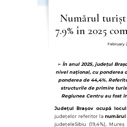
Numărul turiști
7.9% în 2025 com
February 
➢ În anul 2025, județul Brașov, după numărul de sosiri ocupă: – locul III la
nivel național, cu ponderea d
ponderea de 44,4%. Referitor
structurile de primire turi
Regiunea Centru au fost în
Județul Brașov ocupă locul
județelor referitor la
numărul 
județeleSibiu (19,4%), Mureș 