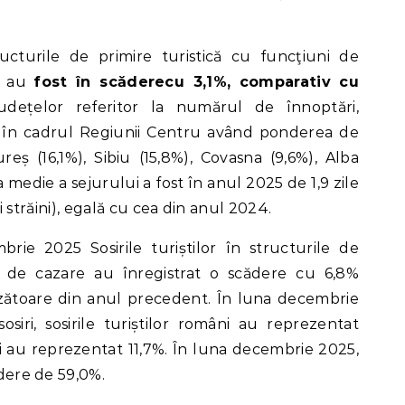
ructurile de primire turistică cu funcţiuni de
u
au
fost în scăderecu 3,1%, comparativ cu
udețelor referitor la numărul de înnoptări,
 în cadrul Regiunii Centru având ponderea de
ș (16,1%), Sibiu (15,8%), Covasna (9,6%), Alba
a medie a sejurului a fost în anul 2025 de 1,9 zile
 cei străini), egală cu cea din anul 2024.
ie 2025 Sosirile turiștilor în structurile de
ni de cazare au înregistrat o scădere cu 6,8%
ătoare din anul precedent. În luna decembrie
siri, sosirile turiștilor români au reprezentat
ini au reprezentat 11,7%. În luna decembrie 2025,
ndere de 59,0%.