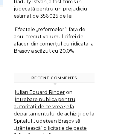
Ráduly István, a fost trimis în
judecată pentru un prejudiciu
estimat de 356.025 de lei
Efectele ,,reformelor”: față de
anul trecut volumul cifrei de
afaceri din comerțul cu ridicata la
Brașov a scăzut cu 20,0%
RECENT COMMENTS
Iulian Eduard Rinder
on
Întrebare publică pentru
autorități: de ce vrea șefa
departamentului de achiziții de la
Spitalul Județean Brașov să
,,trântească” o licitație de peste