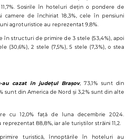
u 11,7%. Sosirile în hoteluri dețin o pondere de
i camere de închiriat 18,3%, cele în pensiuni
siuni agroturistice au reprezentat 9,8%.
e în structuri de primire de 3 stele (53,4%), apoi
e (30,6%), 2 stele (7,5%), 5 stele (7,3%), o stea
 s-au cazat în județul Brașov
, 73,1% sunt din
2% sunt din America de Nord și 3,2% sunt din alte
dere cu 12,0% față de luna decembrie 2024.
 reprezentat 88,8%, iar ale turiștilor străini 11,2.
rimire turistică, înnoptările în hoteluri au