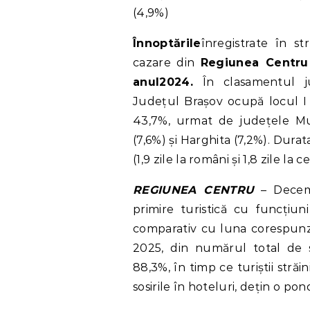
(4,9%)
Înnoptările
înregistrate în st
cazare din
Regiunea Centr
anul2024.
În clasamentul j
Județul Brașov ocupă locul I
43,7%, urmat de județele Mure
(7,6%) și Harghita (7,2%). Durat
(1,9 zile la români și 1,8 zile la
REGIUNEA CENTRU
– Decembr
primire turistică cu funcțiu
comparativ cu luna corespunz
2025, din numărul total de so
88,3%, în timp ce turiștii stră
sosirile în hoteluri, dețin o po