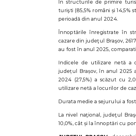
În structurile de primire turi
turişti (85,5% români și 14,5% 
perioadă din anul 2024.
Înnoptările înregistrate în s
cazare din judeţul Braşov, 26179
au fost în anul 2025, comparat
Indicele de utilizare netă a c
județul Brașov, în anul 2025 a
2024 (27,5%) a scăzut cu 2,
utilizare netă a locurilor de caz
Durata medie a sejurului a fost 
La nivel naţional, judeţul Bra
10,0%, cât și la înnoptări cu p