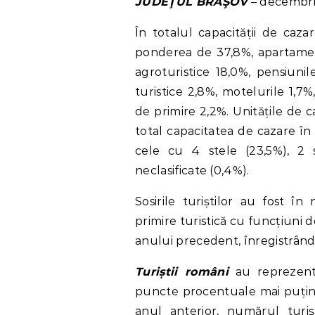
JUDEŢUL BRAŞOV
– decembri
În totalul capacității de caza
ponderea de 37,8%, apartament
agroturistice 18,0%, pensiunile
turistice 2,8%, motelurile 1,7%,
de primire 2,2%. Unitățile de c
total capacitatea de cazare î
cele cu 4 stele (23,5%), 2 st
neclasificate (0,4%).
Sosirile turiștilor au fost î
primire turistică cu funcțiuni
anului precedent, înregistrând
Turiștii români
au reprezenta
puncte procentuale mai puțini
anul anterior, numărul turi