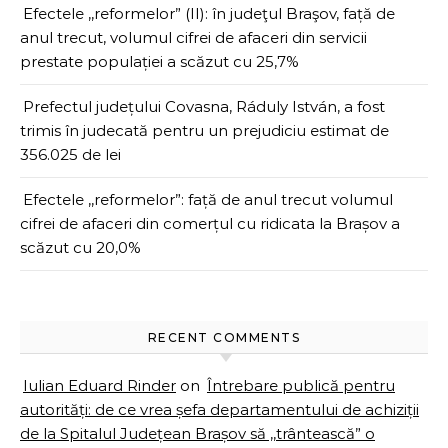
Efectele ,,reformelor” (II): în judeţul Braşov, față de
anul trecut, volumul cifrei de afaceri din servicii
prestate populației a scăzut cu 25,7%
Prefectul județului Covasna, Ráduly István, a fost
trimis în judecată pentru un prejudiciu estimat de
356.025 de lei
Efectele ,,reformelor”: față de anul trecut volumul
cifrei de afaceri din comerțul cu ridicata la Brașov a
scăzut cu 20,0%
RECENT COMMENTS
Iulian Eduard Rinder
on
Întrebare publică pentru
autorități: de ce vrea șefa departamentului de achiziții
de la Spitalul Județean Brașov să ,,trântească” o