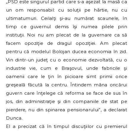
„PSD este singurul partid care s-a aşezat la masă ca
un om responsabil: cu soluţii pe hârtie, nu cu
ultimatumuri. Ceilalţi şi-au numărat scaunele, în
timp ce guvernul demis îşi numea pilele prin
instituţii. Noi nu am plecat de la guvernare ca să
facem opoziţie de dragul opoziţiei. Am plecat
pentru că modelul Bolojan ducea economia în zid.
Vin dintr-un judeţ cu o economie dezvoltată, cu o
industrie vie, cum e Braşovul, unde fabricile şi
oamenii care le ţin în picioare simt primii orice
greşeală făcută la centru. Întindem mâna oricărui
guvern care înţelege că reforma se face de sus în
jos, din administraţie şi din companiile de stat pe
pierdere, nu din spinarea pensionarului”, a declarat
Dunca.
El a precizat că în timpul discuţiilor cu premierul