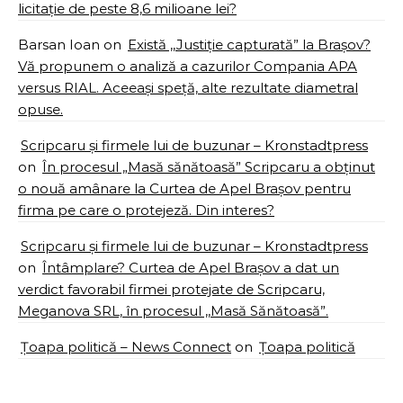
licitație de peste 8,6 milioane lei?
Barsan Ioan
on
Există ,,Justiție capturată” la Brașov?
Vă propunem o analiză a cazurilor Compania APA
versus RIAL. Aceeași speță, alte rezultate diametral
opuse.
Scripcaru și firmele lui de buzunar – Kronstadtpress
on
În procesul „Masă sănătoasă” Scripcaru a obținut
o nouă amânare la Curtea de Apel Brașov pentru
firma pe care o protejeză. Din interes?
Scripcaru și firmele lui de buzunar – Kronstadtpress
on
Întâmplare? Curtea de Apel Brașov a dat un
verdict favorabil firmei protejate de Scripcaru,
Meganova SRL, în procesul ,,Masă Sănătoasă”.
Țoapa politică – News Connect
on
Țoapa politică