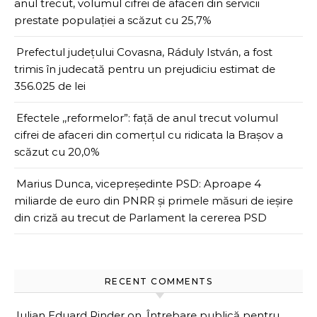
anul trecut, volumul cifrei de afaceri din servicii
prestate populației a scăzut cu 25,7%
Prefectul județului Covasna, Ráduly István, a fost
trimis în judecată pentru un prejudiciu estimat de
356.025 de lei
Efectele ,,reformelor”: față de anul trecut volumul
cifrei de afaceri din comerțul cu ridicata la Brașov a
scăzut cu 20,0%
Marius Dunca, vicepreședinte PSD: Aproape 4
miliarde de euro din PNRR și primele măsuri de ieșire
din criză au trecut de Parlament la cererea PSD
RECENT COMMENTS
Iulian Eduard Rinder
on
Întrebare publică pentru