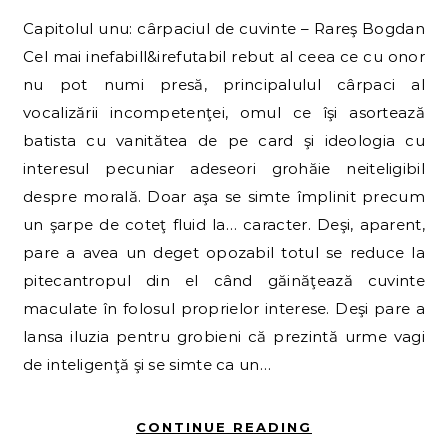
Capitolul unu: cârpaciul de cuvinte – Rareş Bogdan
Cel mai inefabill&irefutabil rebut al ceea ce cu onor
nu pot numi presă, principalulul cârpaci al
vocalizării incompetenţei, omul ce îşi asortează
batista cu vanitătea de pe card şi ideologia cu
interesul pecuniar adeseori grohăie neiteligibil
despre morală. Doar aşa se simte împlinit precum
un şarpe de coteţ fluid la… caracter. Deşi, aparent,
pare a avea un deget opozabil totul se reduce la
pitecantropul din el când găinăţează cuvinte
maculate în folosul proprielor interese. Deşi pare a
lansa iluzia pentru grobieni că prezintă urme vagi
de inteligenţă şi se simte ca un…
CONTINUE READING