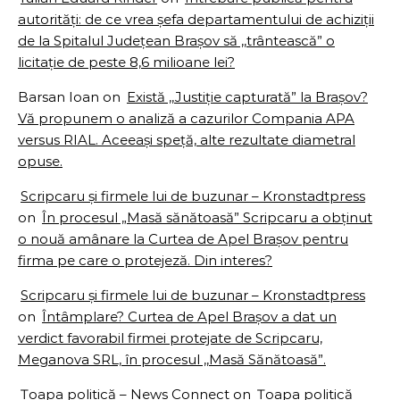
autorități: de ce vrea șefa departamentului de achiziții
de la Spitalul Județean Brașov să ,,trântească” o
licitație de peste 8,6 milioane lei?
Barsan Ioan
on
Există ,,Justiție capturată” la Brașov?
Vă propunem o analiză a cazurilor Compania APA
versus RIAL. Aceeași speță, alte rezultate diametral
opuse.
Scripcaru și firmele lui de buzunar – Kronstadtpress
on
În procesul „Masă sănătoasă” Scripcaru a obținut
o nouă amânare la Curtea de Apel Brașov pentru
firma pe care o protejeză. Din interes?
Scripcaru și firmele lui de buzunar – Kronstadtpress
on
Întâmplare? Curtea de Apel Brașov a dat un
verdict favorabil firmei protejate de Scripcaru,
Meganova SRL, în procesul ,,Masă Sănătoasă”.
Țoapa politică – News Connect
on
Țoapa politică