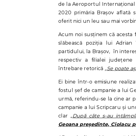
de la Aeroportul Internaționa
2020 primăria Brașov aflată 
oferit nici un leu sau mai vorb
Acum noi susținem că acesta f
slăbească poziția lui Adrian
partidului, la Brașov, în intere
respectiv a filialei județene
întrebare retorică
,,Se poate aș
Ei bine într-o emisiune realiz
fostul șef de campanie a lui G
urmă, referindu-se la cine ar p
campanie a lui Scripcaru și unu
clar ,,
Dup
ă
câte s-au intâmpla
Geoana pre
ș
edinte, Ciolacu 