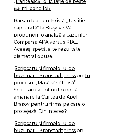
,,trântească” o licitație de peste
8,6 milioane lei?
Barsan Ioan
on
Există ,,Justiție
capturată” la Brașov? Vă
propunem o analiză a cazurilor
Compania APA versus RIAL.
Aceeași speță, alte rezultate
diametral opuse.
Scripcaru și firmele lui de
buzunar – Kronstadtpress
on
În
procesul „Masă sănătoasă”
Scripcaru a obținut o nouă
amânare la Curtea de Apel
Brașov pentru firma pe care o
protejeză. Din interes?
Scripcaru și firmele lui de
buzunar – Kronstadtpress
on