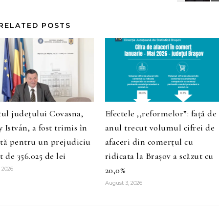
RELATED POSTS
tul județului Covasna,
Efectele ,,reformelor”: față de
 István, a fost trimis în
anul trecut volumul cifrei de
tă pentru un prejudiciu
afaceri din comerțul cu
t de 356.025 de lei
ridicata la Brașov a scăzut cu
20,0%
 2026
August 3, 2026