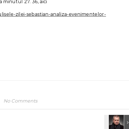
a minutul 27. 36, aici
lisele-zilei-sebastian-analiza-evenimentelor-
No Comments