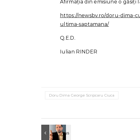
Afirmația din emisiune o găsiți l
https://newsbv.ro/doru-dima-cu
ultima-saptamana/
Q.E.D.
Iulian RINDER
Doru Dima George Scripcaru Ciuca