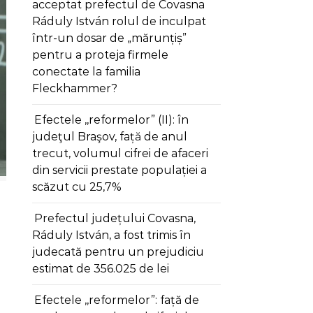
acceptat prefectul de Covasna
Ráduly István rolul de inculpat
într-un dosar de „mărunțiș”
pentru a proteja firmele
conectate la familia
Fleckhammer?
Efectele ,,reformelor” (II): în
judeţul Braşov, față de anul
trecut, volumul cifrei de afaceri
din servicii prestate populației a
scăzut cu 25,7%
Prefectul județului Covasna,
Ráduly István, a fost trimis în
judecată pentru un prejudiciu
estimat de 356.025 de lei
Efectele ,,reformelor”: față de