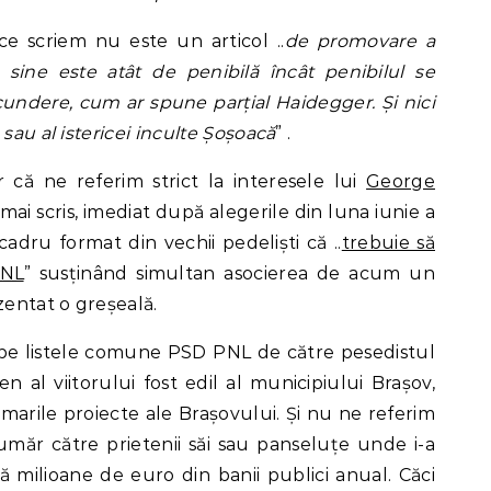
e scriem nu este un articol ..
de promovare a
ine este atât de penibilă încât penibilul se
scundere, cum ar spune parțial Haidegger. Și nici
sau al istericei inculte Șoșoacă
” .
 că ne referim strict la interesele lui
George
mai scris, imediat după alegerile din luna iunie a
cadru format din vechii pedeliști că ..
trebuie să
PNL
” susținând simultan asocierea de acum un
entat o greșeală.
s pe listele comune PSD PNL de către pesedistul
n al viitorului fost edil al municipiului Brașov,
marile proiecte ale Brașovului. Și nu ne referim
umăr către prietenii săi sau panseluțe unde i-a
 milioane de euro din banii publici anual. Căci