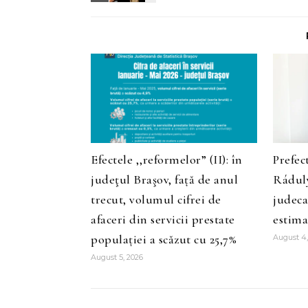
Efectele ,,reformelor” (II): în
Prefec
judeţul Braşov, față de anul
Ráduly
trecut, volumul cifrei de
judeca
afaceri din servicii prestate
estima
populației a scăzut cu 25,7%
August 4,
August 5, 2026