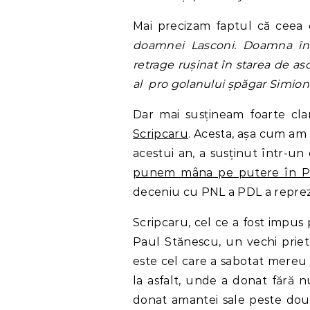
Mai precizam faptul că ceea c
doamnei Lasconi. Doamna în s
retrage rușinat în starea de a
al pro golanului șpăgar Simion 
Dar mai susțineam foarte clar
Scripcaru
. Acesta, așa cum am 
acestui an, a susținut într-un 
punem mâna pe putere în 
deceniu cu PNL a PDL a reprez
Scripcaru, cel ce a fost impu
Paul Stănescu, un vechi priete
este cel care a sabotat mereu 
la asfalt, unde a donat fără n
donat amantei sale peste două