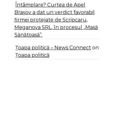
Întâmplare? Curtea de Apel
Brașov a dat un verdict favorabil
firmei protejate de Scripcaru,
Meganova SRL, în procesul ,,Masă
Sănătoasă”.
Țoapa politică – News Connect
on
Țoapa politică