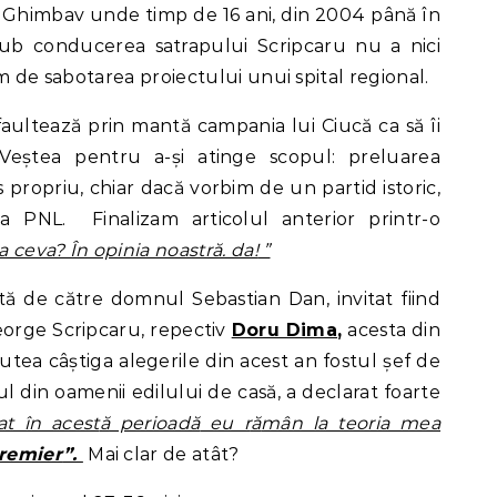
l Ghimbav unde timp de 16 ani, din 2004 până în
sub conducerea satrapului Scripcaru nu a nici
im de sabotarea proiectului unui spital regional.
aultează prin mantă campania lui Ciucă ca să îi
 Veștea pentru a-și atinge scopul: preluarea
s propriu, chiar dacă vorbim de un partid istoric,
 a PNL. Finalizam articolul anterior printr-o
a ceva? În opinia noastră. da!
”
ată de către domnul Sebastian Dan, invitat fiind
eorge Scripcaru, repectiv
Doru Dima
,
acesta din
utea câștiga alegerile din acest an fostul șef de
l din oamenii edilului de casă, a declarat foarte
t în acest
ă
perioad
ă
eu r
ă
mân la teoria mea
premier
”.
Mai clar de atât?