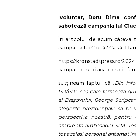
Ivoluntar, Doru Dima confirmă teoria noastră, aceea că Scripcaru
sabotează campania lui Ciuc
În articolul de acum câteva zi
campania lui Ciucă? Ca să îl fa
https://kronstadtpress.ro/2024
campania-lui-ciuca-ca-sa-il-fa
susțineam faptul că ,,
Din info
PD/PDL cea care formează grup
al Brașovului, George Scripcar
alegerile prezidențiale să fi
perspectiva noastră, pentru
amprenta ambasadei SUA, resp
tot același personaj antamat i