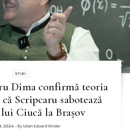
STIRI
ru Dima confirmă teoria
a că Scripcaru sabotează
lui Ciucă la Brașov
9, 2024
- By
Iulian Eduard Rinder