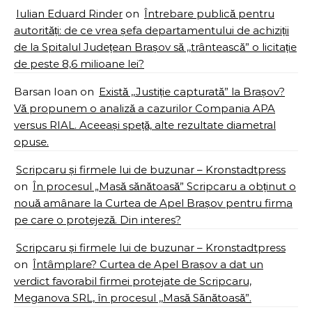
Iulian Eduard Rinder
on
Întrebare publică pentru
autorități: de ce vrea șefa departamentului de achiziții
de la Spitalul Județean Brașov să ,,trântească” o licitație
de peste 8,6 milioane lei?
Barsan Ioan
on
Există ,,Justiție capturată” la Brașov?
Vă propunem o analiză a cazurilor Compania APA
versus RIAL. Aceeași speță, alte rezultate diametral
opuse.
Scripcaru și firmele lui de buzunar – Kronstadtpress
on
În procesul „Masă sănătoasă” Scripcaru a obținut o
nouă amânare la Curtea de Apel Brașov pentru firma
pe care o protejeză. Din interes?
Scripcaru și firmele lui de buzunar – Kronstadtpress
on
Întâmplare? Curtea de Apel Brașov a dat un
verdict favorabil firmei protejate de Scripcaru,
Meganova SRL, în procesul ,,Masă Sănătoasă”.