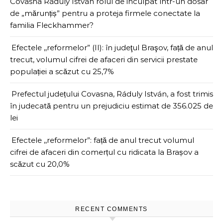
Covasna Ráduly István rolul de inculpat într-un dosar
de „mărunțiș” pentru a proteja firmele conectate la
familia Fleckhammer?
Efectele ,,reformelor” (II): în judeţul Braşov, față de anul
trecut, volumul cifrei de afaceri din servicii prestate
populației a scăzut cu 25,7%
Prefectul județului Covasna, Ráduly István, a fost trimis
în judecată pentru un prejudiciu estimat de 356.025 de
lei
Efectele ,,reformelor”: față de anul trecut volumul
cifrei de afaceri din comerțul cu ridicata la Brașov a
scăzut cu 20,0%
RECENT COMMENTS