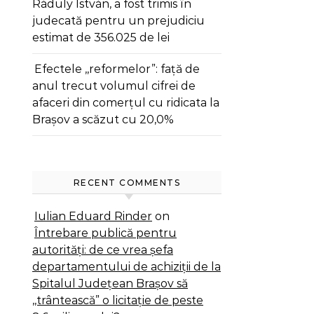
Ráduly István, a fost trimis în
judecată pentru un prejudiciu
estimat de 356.025 de lei
Efectele ,,reformelor”: față de
anul trecut volumul cifrei de
afaceri din comerțul cu ridicata la
Brașov a scăzut cu 20,0%
RECENT COMMENTS
Iulian Eduard Rinder
on
Întrebare publică pentru
autorități: de ce vrea șefa
departamentului de achiziții de la
Spitalul Județean Brașov să
,,trântească” o licitație de peste