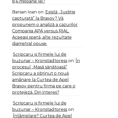
8,6 milioane lei?
Barsan Ioan
on
Există ,,Justiție
capturată” la Brașov? Vă
propunem o analiză a cazurilor
Compania APA versus RIAL.
Aceeași speță, alte rezultate
diametral opuse.
Scripcaru și firmele lui de
buzunar – Kronstadtpress
on
În
procesul „Masă sănătoasă”
Scripcaru a obținut o nouă
amânare la Curtea de Apel
Brașov pentru firma pe care o
protejeză. Din interes?
Scripcaru și firmele lui de
buzunar – Kronstadtpress
on
Întâmplare? Curtea de Apel