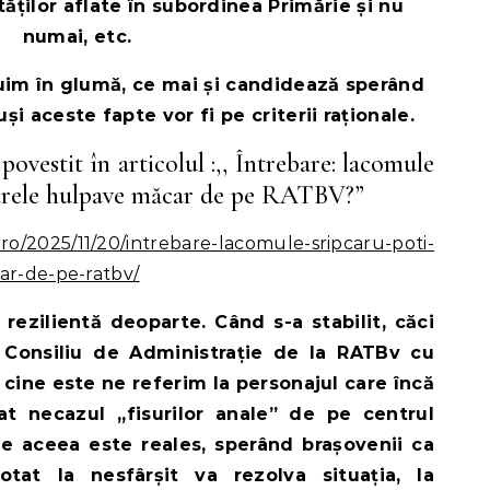
tăților aflate în subordinea Primărie și nu
numai, etc.
nuim în glumă, ce mai și candidează sperând
și aceste fapte vor fi pe criterii raționale.
ovestit în articolul :,, Întrebare: lacomule
hearele hulpave măcar de pe RATBV?”
.ro/2025/11/20/intrebare-lacomule-sripcaru-poti-
ar-de-pe-ratbv/
rezilientă deoparte. Când s-a stabilit, căci
 Consiliu de Administrație de la RATBv cu
i cine este ne referim la personajul care încă
t necazul ,,fisurilor anale” de pe centrul
 de aceea este reales, sperând brașovenii ca
at la nesfârșit va rezolva situația, la