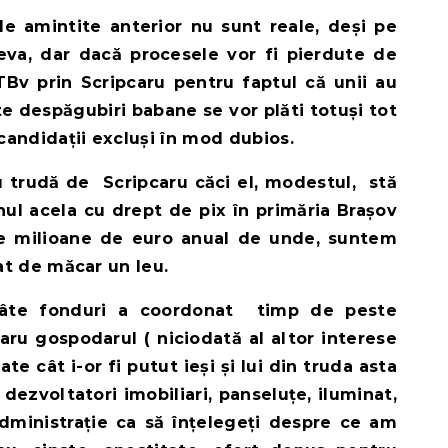
e amintite anterior nu sunt reale, deși pe
ceva, dar dacă procesele vor fi pierdute de
Bv prin Scripcaru pentru faptul că unii au
te despăgubiri babane se vor plăti totuși tot
 candidații excluși în mod dubios.
u trudă de Scripcaru căci el, modestul, stă
ul acela cu drept de pix în primăria Brașov
 milioane de euro anual de unde, suntem
tat de măcar un leu.
 câte fonduri a coordonat timp de peste
ru gospodarul ( niciodată al altor interese
te cât i-or fi putut ieși și lui din truda asta
 dezvoltatori imobiliari, panseluțe, iluminat,
 Administrație ca să înțelegeți despre ce am