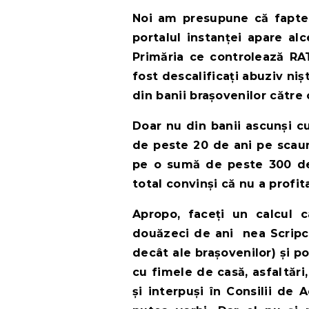
Noi am presupune că faptel
portalul instanței apare al
Primăria ce controlează RAT
fost descalificați abuziv niș
din banii brașovenilor către
Doar nu din banii ascunși c
de peste 20 de ani pe scaun
pe o sumă de peste 300 de
total convinși că nu a profi
Apropo, faceți un calcul
douăzeci de ani nea Scripca
decât ale brașovenilor) și poa
cu fimele de casă, asfaltări,
și interpuși în Consilii de