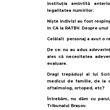
instituția amintită ante
legalitatea numirilor.
Niște indivizi au fost respin
în CA la RATBV. Despre unul 
Celălalt personaj a avut o r
De ce: nu au adus adeverinț
ales că necesitatea adever
evaluare.
Dragi trepăduși ai lui Scr
medicul de familie, de la 
oftalmolog, ortoped, etc?
Întrebăm, nu dăm cu parul
Tribunalul Brașov.