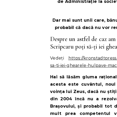
de Administrație la socie
Dar mai sunt unii care, bă
probabil că dacă nu vor reu
Despre un astfel de caz am p
Scripcaru poți să-ți iei g
Vedeți
https://kronstadtpress
sa-ti-iei-ghearele-hulpave-mac
Hai să lăsăm gluma rațional 
acesta este cuvântul, noul
voința lui Zeus, dacă nu știț
din 2004 încă nu a rezolva
Brașovului, și probabil tot
mult prea competentul vot