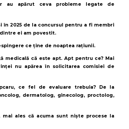
rior au apărut ceva probleme legate de
și în 2025 de la concursul pentru a fi membri
dintre ei am povestit.
espingere ce ține de noaptea rațiunii.
ă medicală că este apt. Apt pentru ce? Mai
inței nu apărea în solicitarea comisiei de
ipcaru, ce fel de evaluare trebuia? De la
oncolog, dermatolog, ginecolog, proctolog,
, mai ales că acuma sunt niște procese la