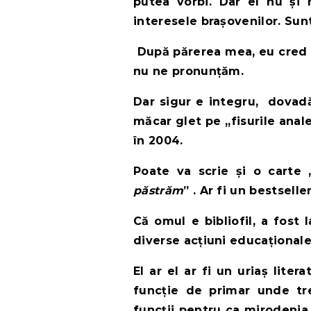
putea vorbi. Dar el nu și 
interesele brașovenilor. Sun
După părerea mea, eu cred că
nu ne pronunțăm.
Dar sigur e integru, dovadă
măcar glet pe ,,fisurile anal
în 2004.
Poate va scrie și o carte ,
păstrăm
” . Ar fi un bestseller
Că omul e bibliofil, a fost 
diverse acțiuni educaționale
El ar el ar fi un uriaș lite
funcție de primar unde tre
funcții pentru ca mirodenia 