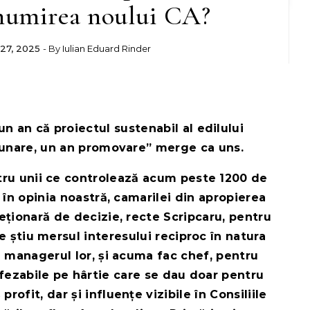
a numirea noului CA?
27, 2025
- By
Iulian Eduard Rinder
n an că proiectul sustenabil al edilului
zbunare, un an promovare” merge ca uns.
ru unii ce controlează acum peste 1200 de
, în opinia noastră, camarilei din apropierea
eționară de decizie, recte Scripcaru, pentru
re știu mersul interesului reciproc în natura
 managerul lor, și acuma fac chef, pentru
fezabile pe hârtie care se dau doar pentru
rofit, dar și influențe vizibile în Consiliile