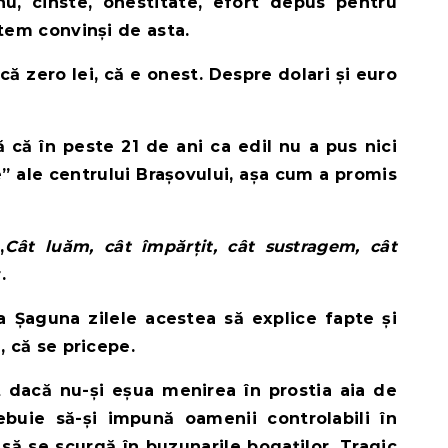
nu, cinste, onestitate, efort depus pentru
tem convinși de asta.
 zero lei, că e onest. Despre dolari și euro
 că în peste 21 de ani ca edil nu a pus nici
e” ale centrului Brașovului, așa cum a promis
,
Cât luăm, cât împărțit, cât sustragem, cât
.
la Șaguna zilele acestea să explice fapte și
, că se pricepe.
rat dacă nu-și eșua menirea în prostia aia de
buie să-și impună oamenii controlabili în
să se scurgă în buzunarile bogaților. Tragic