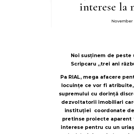
interese l
November 
Noi susținem de peste u
Scripcaru ,,trei ani ră
Pa RIAL, mega afacere pent
locuințe ce vor fi atribuite
supremului cu dorință discr
dezvoltatorii imobiliari ca
instituției coordonate de
pretinse proiecte aparent 
interese pentru cu un uriaș p